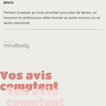
Vos avis
comptent
Vos avis
comptent