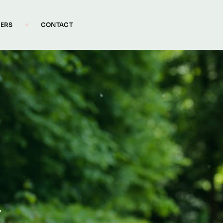
IERS
CONTACT
y
Y