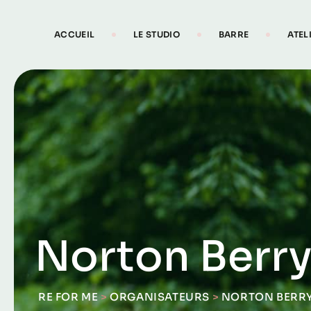
Skip
to
ACCUEIL
LE STUDIO
BARRE
ATEL
content
Norton Berr
RE FOR ME
>
ORGANISATEURS
>
NORTON BERR