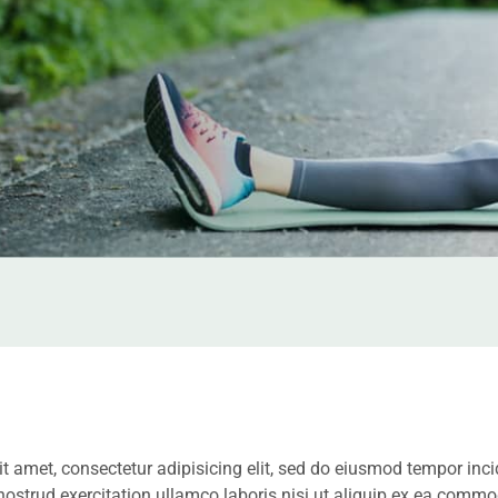
t amet, consectetur adipisicing elit, sed do eiusmod tempor inci
ostrud exercitation ullamco laboris nisi ut aliquip ex ea comm