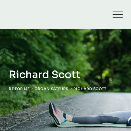
Skip
to
content
Richard Scott
>
>
RE FOR ME
ORGANISATEURS
RICHARD SCOTT