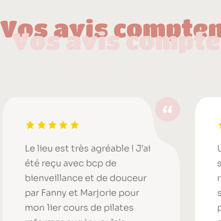
Vos avis compte
Vos avis compte
Le lieu est très agréable ! J’ai
U
été reçu avec bcp de
s
bienveillance et de douceur
r
par Fanny et Marjorie pour
s
mon 1ier cours de pilates
p