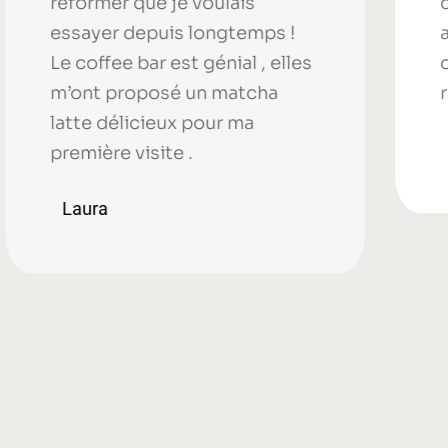
reformer que je voulais
d
essayer depuis longtemps !
a
Le coffee bar est génial , elles
c
m’ont proposé un matcha
r
latte délicieux pour ma
première visite .
Laura