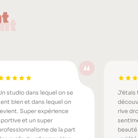
nt
nt
n studio dans lequel on se
J’étais 
ent bien et dans lequel on
découvr
evient. Super expérience
rive dro
portive et un super
sentime
rofessionnalisme de la part
beauté 