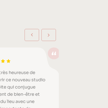
très heureuse de
Je suis ravie 
ir ce nouveau studio
découverte . 
ite qui conjugue
chaleureuse et
nt de bien-être et
équipements 
du lieu avec une
Les profs sont