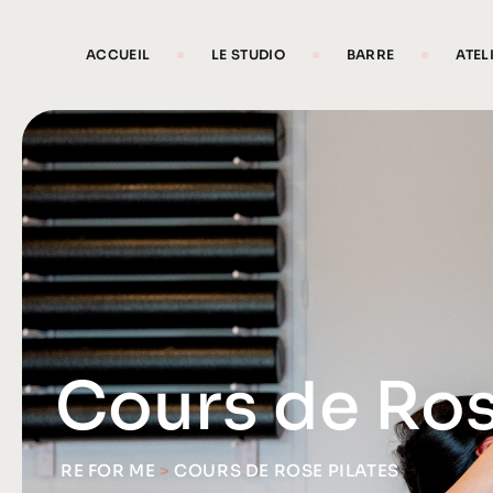
ACCUEIL
LE STUDIO
BARRE
ATEL
Cours de Ros
RE FOR ME
>
COURS DE ROSE PILATES