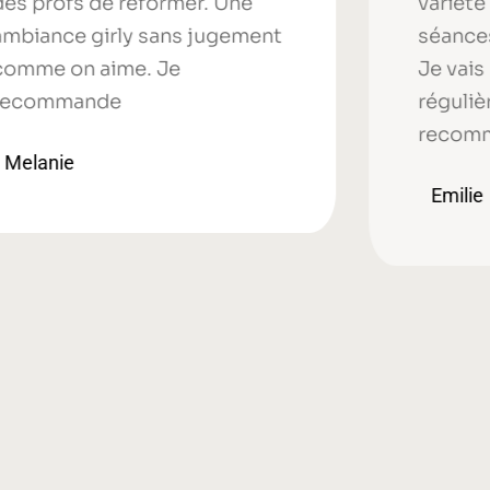
es profs de reformer. Une
variété
mbiance girly sans jugement
séances
omme on aime. Je
Je vais 
ecommande
réguliè
recomm
Melanie
Emilie