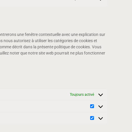
Consent
facebook
to
service
divers
ontrerons une fenêtre contextuelle avec une explication sur
s nous autorisez à utiliser les catégories de cookies et
comme décrit dans la présente politique de cookies. Vous
uillez noter que notre site web pourrait ne plus fonctionner
Toujours activé
Statistiques
Marketing