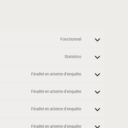
Fonctionnel
Consent
to
service
Statistics
Consent
wordpress
to
service
Finalité en attente d’enquête
Consent
google-
to
analytics
service
Finalité en attente d’enquête
Consent
google-
to
fonts
service
Finalité en attente d’enquête
Consent
google-
to
maps
service
Finalité en attente d’enquête