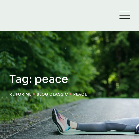
Skip
to
content
Tag: peace
>
>
RE FOR ME
BLOG CLASSIC
PEACE