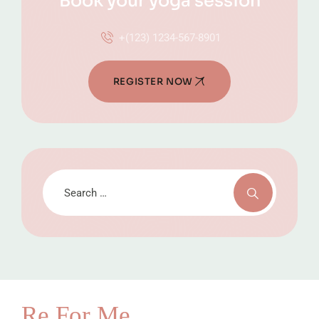
Book your yoga session
+(123) 1234-567-8901
REGISTER NOW
Re For Me