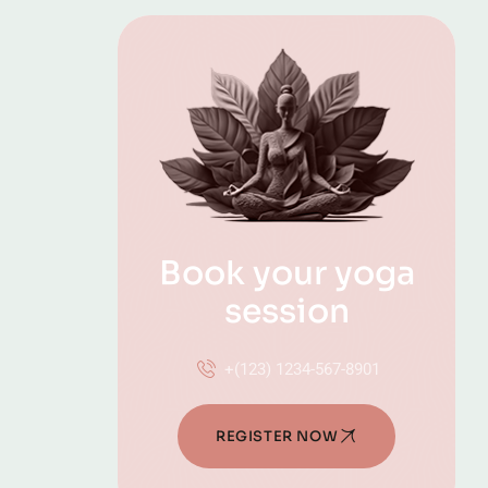
Book your yoga
session
+(123) 1234-567-8901
REGISTER NOW