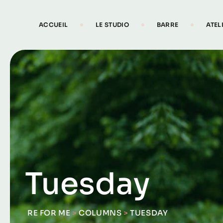
Skip
to
ACCUEIL
LE STUDIO
BARRE
ATEL
content
Tuesday
RE FOR ME
>
COLUMNS
>
TUESDAY