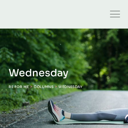
Skip
to
content
Wednesday
>
>
RE FOR ME
COLUMNS
WEDNESDAY