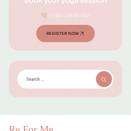
Book your yoga session
+(123) 1234-567-8901
REGISTER NOW
Re For Me