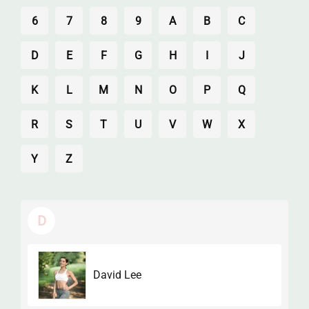
6
7
8
9
A
B
C
D
E
F
G
H
I
J
K
L
M
N
O
P
Q
R
S
T
U
V
W
X
Y
Z
D
David Lee