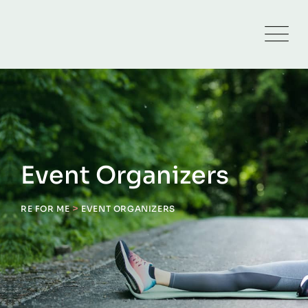
Skip
to
content
Event Organizers
>
RE FOR ME
EVENT ORGANIZERS