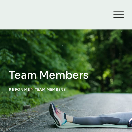
Skip
to
content
Team Members
>
RE FOR ME
TEAM MEMBERS